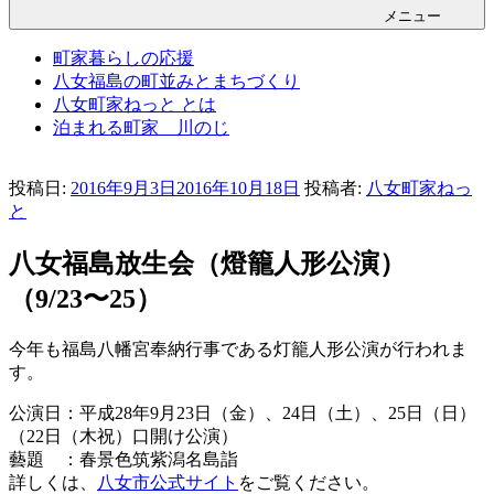
メニュー
町家暮らしの応援
八女福島の町並みとまちづくり
八女町家ねっと とは
泊まれる町家 川のじ
投稿日:
2016年9月3日
2016年10月18日
投稿者:
八女町家ねっ
と
八女福島放生会（燈籠人形公演）
（9/23〜25）
今年も福島八幡宮奉納行事である灯籠人形公演が行われま
す。
公演日：平成28年9月23日（金）、24日（土）、25日（日）
（22日（木祝）口開け公演）
藝題 ：春景色筑紫潟名島詣
詳しくは、
八女市公式サイト
をご覧ください。