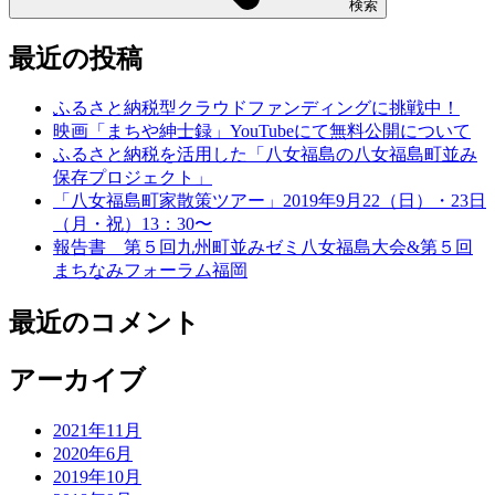
検索
最近の投稿
ふるさと納税型クラウドファンディングに挑戦中！
映画「まちや紳士録」YouTubeにて無料公開について
ふるさと納税を活用した「八女福島の八女福島町並み
保存プロジェクト」
「八女福島町家散策ツアー」2019年9月22（日）・23日
（月・祝）13：30〜
報告書 第５回九州町並みゼミ八女福島大会&第５回
まちなみフォーラム福岡
最近のコメント
アーカイブ
2021年11月
2020年6月
2019年10月