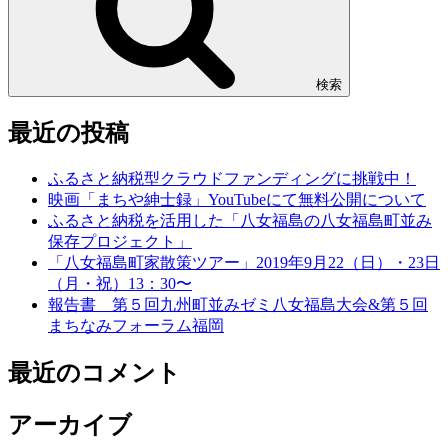
検索
最近の投稿
ふるさと納税型クラウドファンディングに挑戦中！
映画「まちや紳士録」YouTubeにて無料公開について
ふるさと納税を活用した「八女福島の八女福島町並み
保存プロジェクト」
「八女福島町家散策ツアー」2019年9月22（日）・23日
（月・祝）13：30〜
報告書 第５回九州町並みゼミ八女福島大会&第５回
まちなみフォーラム福岡
最近のコメント
アーカイブ