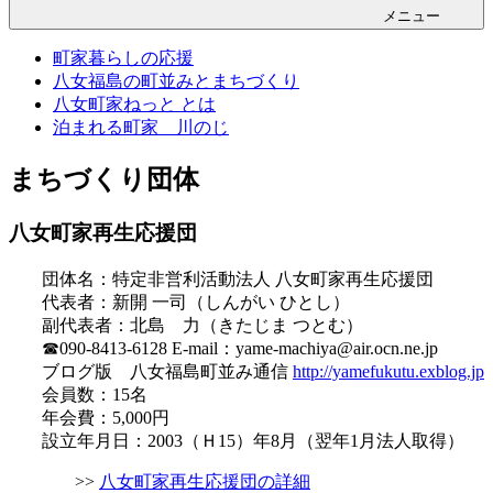
メニュー
町家暮らしの応援
八女福島の町並みとまちづくり
八女町家ねっと とは
泊まれる町家 川のじ
まちづくり団体
八女町家再生応援団
団体名：特定非営利活動法人 八女町家再生応援団
代表者：新開 一司（しんがい ひとし）
副代表者：北島 力（きたじま つとむ）
☎090-8413-6128 E-mail：yame-machiya@air.ocn.ne.jp
ブログ版 八女福島町並み通信
http://yamefukutu.exblog.jp
会員数：15名
年会費：5,000円
設立年月日：2003（Ｈ15）年8月（翌年1月法人取得）
>>
八女町家再生応援団の詳細