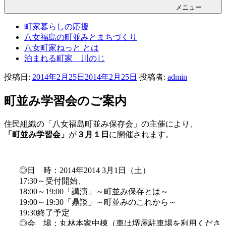
メニュー
町家暮らしの応援
八女福島の町並みとまちづくり
八女町家ねっと とは
泊まれる町家 川のじ
投稿日:
2014年2月25日
2014年2月25日
投稿者:
admin
町並み学習会のご案内
住民組織の「八女福島町並み保存会」の主催により、
「町並み学習会」
が
３月１日
に開催されます。
◎日 時：2014年2014 3月1日（土）
17:30～受付開始、
18:00～19:00「講演」～町並み保存とは～
19:00～19:30「鼎談」～町並みのこれから～
19:30終了予定
◎会 場：丸林本家中棟（車は堺屋駐車場を利用くださ