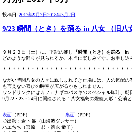
投稿日:
2017年9月7日
2018年3月2日
9/23 瞬間（とき）を踊る in 八女 （旧
９月２３日（土）に、下記の催し
『瞬間（とき）を踊る in
どのような踊りが見られるか、本当に楽しみです。お申し込
＊＊＊＊＊＊＊＊＊＊＊＊＊＊＊＊＊＊＊＊＊＊＊＊＊＊＊
ながい時間八女の人々に親しまれてきた場には、人の気配の
も言えない喜びの時空が広がるかもしれません。
ワンドリンクにはカフェナギコバスキのスペシャル珈琲、朝
9月22・23・24日に開催される＂八女福島の燈籠人形＂公
表面
（PDF）
裏面
（PDF）
◇出演：岩下 徹（山海塾ダンサー）
ハエちち（宮原 一枝・徳永 恭子）