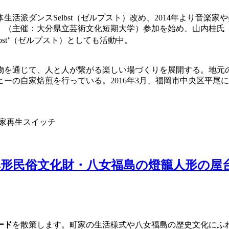
生活派ダンスSelbst（ゼルプスト）改め、2014年より音
4竹田』（主催：大分県立芸術文化短期大学）参加を始め、山内桂
st⁺（ゼルプスト）としても活動中。
物を通じて、人と人が繋がる楽しい場づくりを展開する。地元
ーの自家焙煎を行っている。2016年3月、福岡市中央区平尾
き家再生スイッチ
重要無形民俗文化財・八女福島の燈籠人形の
ード
を散策します。町家の生活様式や八女福島の歴史文化にふ