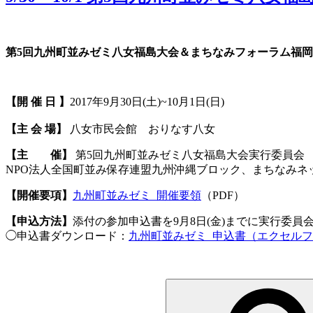
第5回九州町並みゼミ八女福島大会＆まちなみフォーラム福
【開 催 日 】
2017年9月30日(土)~10月1日(日)
【主 会 場】
八女市民会館 おりなす八女
【主 催】
第5回九州町並みゼミ八女福島大会実行委員会
NPO法人全国町並み保存連盟九州沖縄ブロック、まちなみネ
【開催要項】
九州町並みゼミ_開催要領
（PDF）
【申込方法】
添付の参加申込書を9月8日(金)までに実行委員
◯申込書ダウンロード：
九州町並みゼミ_申込書（エクセル