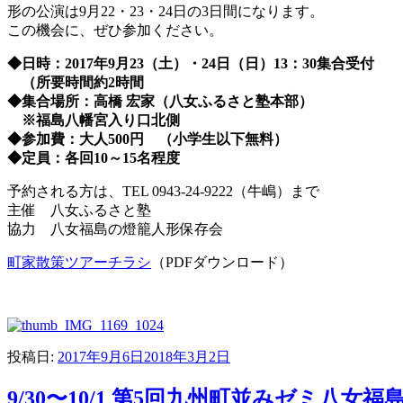
形の公演は9月22・23・24日の3日間になります。
この機会に、ぜひ参加ください。
◆
日時：
2017
年
9
月
23
（土）・
24
日（日）
13：30集合受付
（所要時間約
2
時間
◆
集合場所：高橋
宏家（八女ふるさと塾本部）
※
福島八幡宮入り口北側
◆
参加費：大人
500
円 （小学生以下無料）
◆
定員：各回
10
～
15
名程度
予約される方は、TEL 0943-24-9222
（牛嶋）まで
主催 八女ふるさと塾
協力 八女福島の燈籠人形保存会
町家散策ツアーチラシ
（PDFダウンロード）
投稿日:
2017年9月6日
2018年3月2日
9/30〜10/1 第5回九州町並みゼミ