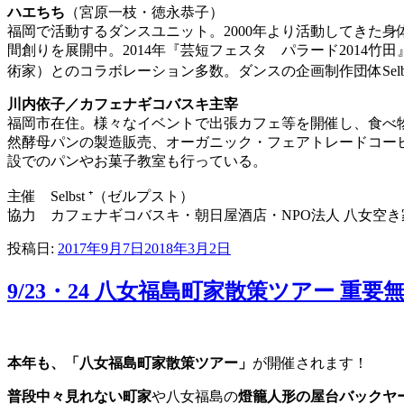
ハエちち
（宮原一枝・徳永恭子）
福岡で活動するダンスユニット。2000年より活動してきた身体
間創りを展開中。2014年『芸短フェスタ パラード201
術家）とのコラボレーション多数。ダンスの企画制作団体Selb
川内依子／カフェナギコバスキ主宰
福岡市在住。様々なイベントで出張カフェ等を開催し、食べ
然酵母パンの製造販売、オーガニック・フェアトレードコーヒ
設でのパンやお菓子教室も行っている。
主催 Selbst ⁺（ゼルプスト）
協力 カフェナギコバスキ・朝日屋酒店・NPO法人 八女空
投稿日:
2017年9月7日
2018年3月2日
9/23・24 八女福島町家散策ツアー 
本年も、「八女福島町家散策ツアー」
が開催されます！
普段中々見れない町家
や八女福島の
燈籠人形の屋台バックヤ