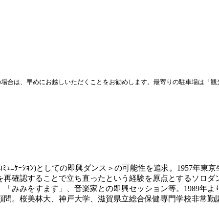
場合は、早めにお越しいただくことをお勧めします。最寄りの駐車場は「観
ｭﾆｹｰｼｮﾝ)としての即興ダンス＞の可能性を追求。1957年東
だを再確認することで立ち直ったという経験を原点とするソロダ
「みみをすます」、音楽家との即興セッション等。1989年
顧問。桜美林大、神戸大学、滋賀県立総合保健専門学校非常勤