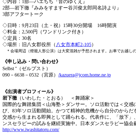
◇内容：1部―ハエちち『音のゆくえ』
2部―岩下徹『みみをすますー谷川俊太郎同名詩より』
3部アフタートーク
◇日時：9月23日（土・祝）15時30分開場 16時開演
◇料金：2,500円（ワンドリンク付き）
◇定員：30名
◇場所：旧八女郡役所（
八女市本町2-105
）
＊会場周辺（燈籠人形公演）は大変混雑が予想されます。お車でお越しの
《申し込み・問い合わせ》
Selbst ⁺（ゼルプスト）
090－6638－0532（宮原）
/kazuera@jcom.home.ne.jp
《出演者プロフィール》
岩下徹
（いわした・とおる） ＜舞踊家＞
国際的な舞踏集団＜山海塾＞ダンサー。ソロ活動では＜交感(ｺﾐ
び、83年ソロ活動開始。かつて精神的危機から自分のから
交感から生まれる即興として踊られる。代表作に、「放下」、
ンスセラピーの試みを継続実施中。日本ダンスセラピー協会
http://www.iwashitatoru.com/