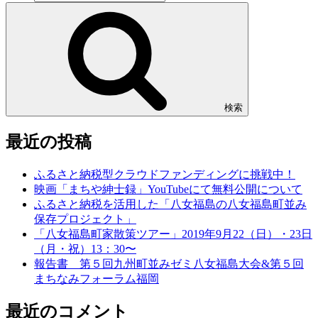
検索
最近の投稿
ふるさと納税型クラウドファンディングに挑戦中！
映画「まちや紳士録」YouTubeにて無料公開について
ふるさと納税を活用した「八女福島の八女福島町並み
保存プロジェクト」
「八女福島町家散策ツアー」2019年9月22（日）・23日
（月・祝）13：30〜
報告書 第５回九州町並みゼミ八女福島大会&第５回
まちなみフォーラム福岡
最近のコメント