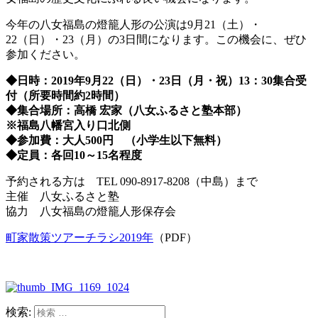
今年の八女福島の燈籠人形の公演は9月21（土）・
22（日）・23（月）の3日間になります。この機会に、ぜひ
参加ください。
◆
日時：
2019
年
9
月
22
（日）・
23
日（月・祝）
13
：
30
集合受
付（所要時間約
2
時間）
◆
集合場所：高橋
宏家（八女ふるさと塾本部）
※
福島八幡宮入り口北側
◆
参加費：大人
500
円 （小学生以下無料）
◆
定員：各回
10
～
15
名程度
予約される方は TEL 090-8917-8208（中島）まで
主催 八女ふるさと塾
協力 八女福島の燈籠人形保存会
町家散策ツアーチラシ2019年
（PDF）
検索: