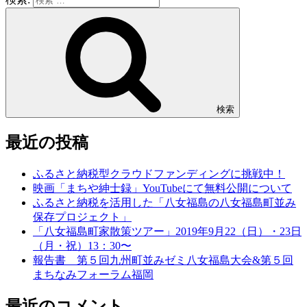
検索
最近の投稿
ふるさと納税型クラウドファンディングに挑戦中！
映画「まちや紳士録」YouTubeにて無料公開について
ふるさと納税を活用した「八女福島の八女福島町並み
保存プロジェクト」
「八女福島町家散策ツアー」2019年9月22（日）・23日
（月・祝）13：30〜
報告書 第５回九州町並みゼミ八女福島大会&第５回
まちなみフォーラム福岡
最近のコメント