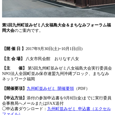
第5回九州町並みゼミ八女福島大会＆まちなみフォーラム福
岡大会
のご案内です。
【開 催 日 】
2017年9月30日(土)~10月1日(日)
【主 会 場】
八女市民会館 おりなす八女
【主 催】
第5回九州町並みゼミ八女福島大会実行委員会
NPO法人全国町並み保存連盟九州沖縄ブロック、まちなみ
ネットワーク福岡
【開催要項】
九州町並みゼミ_開催要領
（PDF）
【申込方法】
添付の参加申込書を9月8日(金)までに実行委員
会事務局へメールまたはFAX送付
◯申込書ダウンロード：
九州町並みゼミ_申込書（エクセル
ファイル）