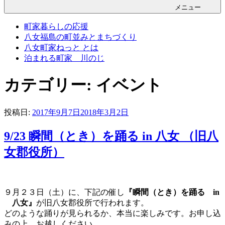
メニュー
町家暮らしの応援
八女福島の町並みとまちづくり
八女町家ねっと とは
泊まれる町家 川のじ
カテゴリー: イベント
投稿日:
2017年9月7日
2018年3月2日
9/23 瞬間（とき）を踊る in 八女 （旧八
女郡役所）
９月２３日（土）に、下記の催し
『瞬間（とき）を踊る in
八女』
が旧八女郡役所で行われます。
どのような踊りが見られるか、本当に楽しみです。お申し込
みの上、お越しください。