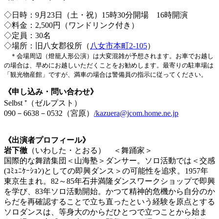
◇日時：9月23日（土・祝）15時30分開場 16時開演
◇料金：2,500円（ワンドリンク付き）
◇定員：30名
◇場所：旧八女郡役所（
八女市本町2-105
）
＊会場周辺（燈籠人形公演）は大変混雑が予想されます。お車でお越し
の場合は、早めにお越しいただくことをお勧めします。最寄りの駐車場は
「観光物産館」ですが、満車の場合は警備員の指示に従ってください。
《申し込み・問い合わせ》
Selbst ⁺（ゼルプスト）
090－6638－0532（宮原）
/kazuera@jcom.home.ne.jp
《出演者プロフィール》
岩下徹
（いわした・とおる） ＜舞踊家＞
国際的な舞踏集団＜山海塾＞ダンサー。ソロ活動では＜交感
(ｺﾐｭﾆｹｰｼｮﾝ)としての即興ダンス＞の可能性を追求。1957年
東京生まれ。82～85年石井満隆ダンスワークショップで即興
を学び、83年ソロ活動開始。かつて精神的危機から自分のか
らだを再確認することで立ち直ったという経験を原点とする
ソロダンスは、等身大のからだひとつで立つことから始ま