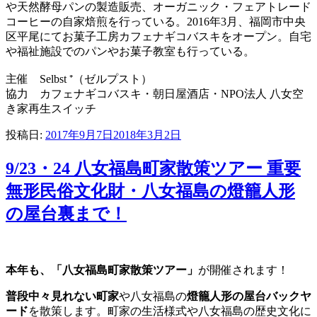
や天然酵母パンの製造販売、オーガニック・フェアトレード
コーヒーの自家焙煎を行っている。2016年3月、福岡市中央
区平尾にてお菓子工房カフェナギコバスキをオープン。自宅
や福祉施設でのパンやお菓子教室も行っている。
主催 Selbst ⁺（ゼルプスト）
協力 カフェナギコバスキ・朝日屋酒店・NPO法人 八女空
き家再生スイッチ
投稿日:
2017年9月7日
2018年3月2日
9/23・24 八女福島町家散策ツアー 重要
無形民俗文化財・八女福島の燈籠人形
の屋台裏まで！
本年も、「八女福島町家散策ツアー」
が開催されます！
普段中々見れない町家
や八女福島の
燈籠人形の屋台バックヤ
ード
を散策します。町家の生活様式や八女福島の歴史文化に