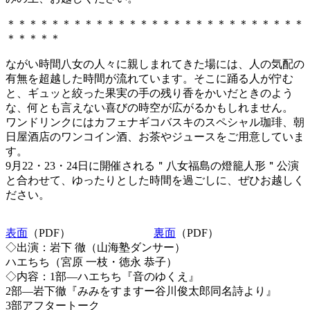
＊＊＊＊＊＊＊＊＊＊＊＊＊＊＊＊＊＊＊＊＊＊＊＊＊＊＊
＊＊＊＊＊
ながい時間八女の人々に親しまれてきた場には、人の気配の
有無を超越した時間が流れています。そこに踊る人が佇む
と、ギュッと絞った果実の手の残り香をかいだときのよう
な、何とも言えない喜びの時空が広がるかもしれません。
ワンドリンクにはカフェナギコバスキのスペシャル珈琲、朝
日屋酒店のワンコイン酒、お茶やジュースをご用意していま
す。
9月22・23・24日に開催される＂八女福島の燈籠人形＂公演
と合わせて、ゆったりとした時間を過ごしに、ぜひお越しく
ださい。
表面
（PDF）
裏面
（PDF）
◇出演：岩下 徹（山海塾ダンサー）
ハエちち（宮原 一枝・徳永 恭子）
◇内容：1部―ハエちち『音のゆくえ』
2部―岩下徹『みみをすますー谷川俊太郎同名詩より』
3部アフタートーク