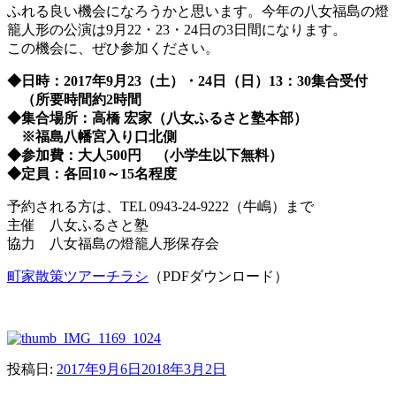
ふれる良い機会になろうかと思います。今年の八女福島の燈
籠人形の公演は9月22・23・24日の3日間になります。
この機会に、ぜひ参加ください。
◆
日時：
2017
年
9
月
23
（土）・
24
日（日）
13：30集合受付
（所要時間約
2
時間
◆
集合場所：高橋
宏家（八女ふるさと塾本部）
※
福島八幡宮入り口北側
◆
参加費：大人
500
円 （小学生以下無料）
◆
定員：各回
10
～
15
名程度
予約される方は、TEL 0943-24-9222
（牛嶋）まで
主催 八女ふるさと塾
協力 八女福島の燈籠人形保存会
町家散策ツアーチラシ
（PDFダウンロード）
投稿日:
2017年9月6日
2018年3月2日