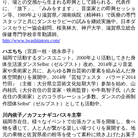
り、場との交感から生まれる即興として踊られる。代表作
に、「放下」、「みみをすます」、音楽家との即興セッショ
ン等。1989年より滋賀県／湖南病院（精神科）で医療の専門
スタッフと共にダンスセラピーの試みを継続実施中。日本ダ
ンスセラピー協会顧問。桜美林大、神戸大学、滋賀県立総合
保健専門学校非常勤講師。
http://www.iwashitatoru.com/
ハエちち
（宮原一枝・徳永恭子）
福岡で活動するダンスユニット。2000年より活動してきた身
体生活派ダンスSelbst（ゼルプスト）改め、2014年より音楽
家や美術家と共に、あらゆる舞台芸術の要素を組み込んだ身
体空間創りを展開中。2014年『芸短フェスタ パラード2014
竹田』（主催：大分県立芸術文化短期大学）参加を始め、山
内桂氏（大分在住の音楽家・映画監督）や牛島智子氏（八女
在住の美術家）とのコラボレーション多数。ダンスの企画制
作団体Selbst⁺（ゼルプスト）としても活動中。
川内依子／カフェナギコバスキ主宰
福岡市在住。様々なイベントで出張カフェ等を開催し、食べ
物を通じて、人と人が繋がる楽しい場づくりを展開する。地
元の果物と佐賀県産の粉等を使って素朴に焼き上げたお菓子