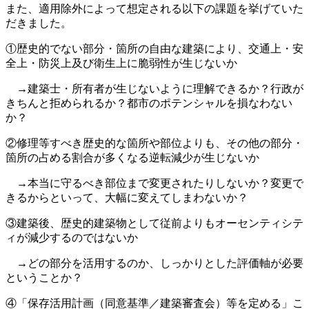
また、適用除外によって想定される以下の課題を挙げていた
だきました。
①歴史的でない部分・箇所の自由な建築により、交通上・安
全上・防災上及び衛生上に脆弱性が生じないか
→建築士・所有者が生じないように理解できるか？行政が
きちんと拒められるか？都市のポテンシャルを損なわない
か？
②修理等すべき歴史的な箇所や部位よりも、その他の部分・
箇所の占める割合が多くなる逆転減少が生じないか
→本当に守るべき部位まで変更されたりしないか？変更で
きるからといって、大幅に変えてしまわないか？
③建築後、歴史的建築物として従前よりもオーセンティシテ
ィが減少するのではないか
→どの部分を活用するのか、しっかりとした評価軸が必要
ということか？
④「保存活用計画（同意基準／建築審査会）等を定める」こ