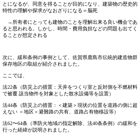
とになるが、同意を得ることが目的になり、建築物の歴史的
特性の理解や探求がなおざりになる＝脳死
→所有者にとっても建物のことを理解出来る良い機会であ
ると思われる。しかし、時間・費用負担などの問題も出てく
ることが想定される
次に、緩和条例の事例として、佐賀県鹿島市伝統的建造物群
保存地区の取組が紹介されました。
ここでは、
法22条（防災上の措置：天井をつくり室と反対側を不燃材料
で被覆 該当物件を対象とした散水設備等を設置）
法44条（防災上の措置：＜建築＞現状の位置を道路の側に超
えない ＜地区＞避難路の共有、道路占有物移設等）
法62〜64条（準防火地域の指定解除、法40条条例）の緩和を
行った経緯が説明されました。