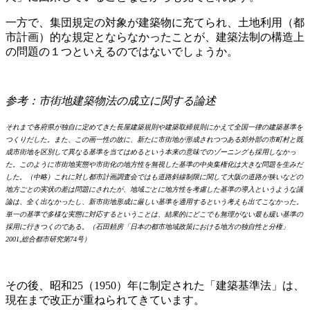
一方で、集団規定の対象が建築物に充てられ、土地利用（都
市計画）的な規定とならなかったことが、建築法制の構造上
の問題の１つといえるのではないでしょうか。
参考：市街地建築物法の成立に関する論述
それまで各府県が独自に定めてきた長屋建築規則や建築取締規則にかえて全国一律の建築基準を
つくりだした。また、この画一性の故に、新たに市街地が形成されつつある郊外部の市町村と既
成市街地を区別して異なる基準を当てはめるという本来の意味でのゾーニングも採用しなかっ
た。このように市街地実態や市街化の地方性を無視した基準の中央集権化は大きな問題を生みだ
した。（中略）これに対し都市計画調査会ではも道路斜線制限に関して大阪の道路が狭いなどの
地方ごとの実状の差は問題にされたが、地域ごとに地方性を考慮した基準の導入というような議
論は、全く出なかったし、新市街地形成に厳しい基準を適用するという考えも出てこなかった。
単一の基準で多様な実態に対応するということは、結果的にどこでも無理がない最も緩い基準の
採用に行きつくのである。（石田頼房「日本の都市地域政策における地方の独自性と分権」
2001,総合都市研究第74号）
その後、昭和25（1950）年に制定された「建築基準法」は、
現在まで改正が重ねられてきています。