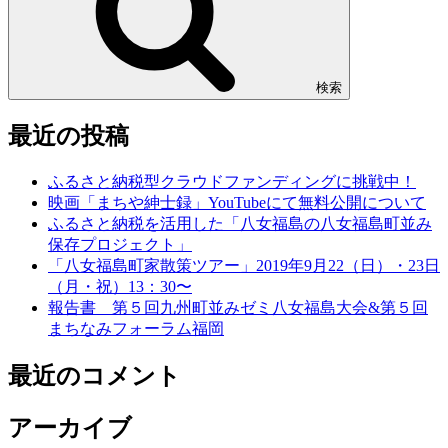
検索
最近の投稿
ふるさと納税型クラウドファンディングに挑戦中！
映画「まちや紳士録」YouTubeにて無料公開について
ふるさと納税を活用した「八女福島の八女福島町並み
保存プロジェクト」
「八女福島町家散策ツアー」2019年9月22（日）・23日
（月・祝）13：30〜
報告書 第５回九州町並みゼミ八女福島大会&第５回
まちなみフォーラム福岡
最近のコメント
アーカイブ