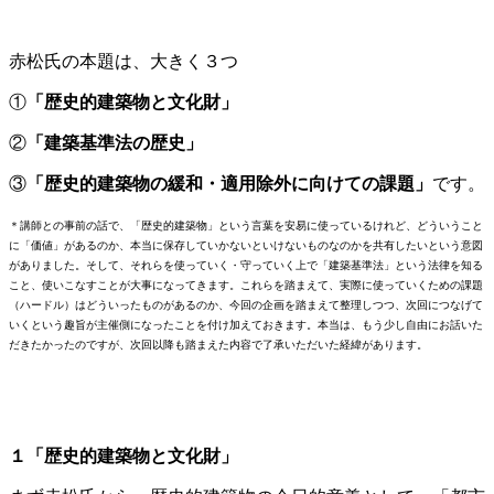
赤松氏の本題は、大きく３つ
①
「歴史的建築物と文化財」
②
「建築基準法の歴史」
③
「歴史的建築物の緩和・適用除外に向けての課題」
です。
＊講師との事前の話で、「歴史的建築物」という言葉を安易に使っているけれど、どういうこと
に「価値」があるのか、本当に保存していかないといけないものなのかを共有したいという意図
がありました。そして、それらを使っていく・守っていく上で「建築基準法」という法律を知る
こと、使いこなすことが大事になってきます。これらを踏まえて、実際に使っていくための課題
（ハードル）はどういったものがあるのか、今回の企画を踏まえて整理しつつ、次回につなげて
いくという趣旨が主催側になったことを付け加えておきます。本当は、もう少し自由にお話いた
だきたかったのですが、次回以降も踏まえた内容で了承いただいた経緯があります。
１「歴史的建築物と文化財」