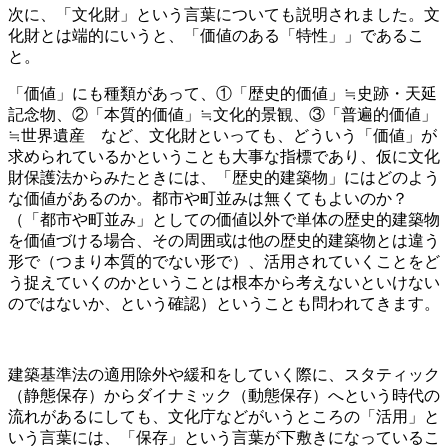
次に、「文化財」という言葉についても説明されました。文
化財とは端的にいうと、「価値のある「特性」」であるこ
と。
「価値」にも種類があって、①「歴史的価値」≒史跡・天延
記念物、②「本質的価値」≒文化的景観、③「普遍的価値」
≒世界遺産 など、文化財といっても、どういう「価値」が
求められているかということも大事な指標であり、仮に文化
財保護法からみたときには、「歴史的建築物」にはどのよう
な価値があるのか。都市や町並みは無くてもよいのか？
（「都市や町並み」としての価値以外で単体の歴史的建築物
を価値づける場合、その周囲或は他の歴史的建築物とは違う
形で（つまり本質的でない形で）、活用されていくことをど
う捉えていくのかということは根本から考えないといけない
のではないか、という確認）ということも問われてきます。
建築基準法の適用除外や緩和をしていく際に、スタティック
（静態保存）からダイナミック（動態保存）へという時代の
流れがあるにしても、文化庁などがいうところの「活用」と
いう言葉には、「保存」という言葉が下敷きになっているこ