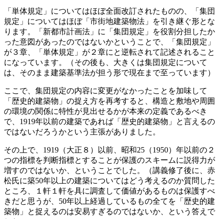
「単体規定」についてはほぼ全面改訂されたものの、「集団
規定」についてはほぼ「市街地建築物法」を引き継ぐ形とな
ります。「新都市計画法」に「集団規定」を役割分担したか
った意図があったのではないかということで、「集団規定」
が３章、「単体規定」が２章にと逆転されて記述されること
になっています。（その後も、大きくは集団規定について
は、そのまま建築基準法が担う形で現在まで至っています）
ここで、集団規定の内容に変更がなかったことを加味して
「歴史的建築物」の捉え方を再考すると、構造と敷地や周囲
の環境の関係に特性が見出せるかが本来の定義であるべき
で、1919年以前の建築であれば「歴史的建築物」と言えるの
ではないだろうかという主張がありました。
その上で、1919（大正８）以前、昭和25（1950）年以前の２
つの指標を判断指標とすることが保護のスキームに説得力が
増すのではないか、ということでした。（講義修了後に、赤
松氏に築50年以上の建築についてはどう考えるのか質問した
ところ、１軒１軒を具に調査して価値があるものは保護すべ
きだと思うが、50年以上経過しているもの全てを「歴史的建
築物」と捉えるのは安易すぎるのではないか、という答えで