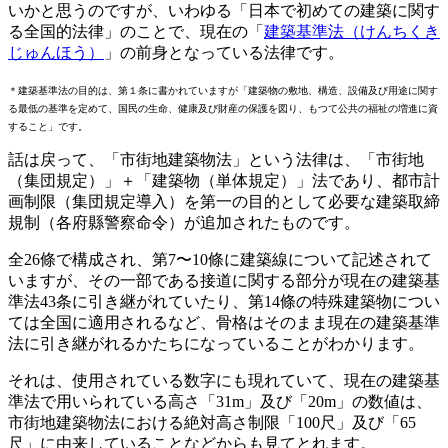
いかと思うのですが、いわゆる「日本で初めての建築に関す
る全国的法律」のことで、現在の「
建築基準法（けんちくき
じゅんほう）
」の前身となっている法律です。
＊建築基準法の目的は、第１条に書かれていますが「建築物の敷地、構造、設備及び用途に関す
る最低の基準を定めて、国民の生命、健康及び財産の保護を図り、もつて公共の福祉の増進に資
すること」です。
話は戻って、「市街地建築物法」という法律は、「市街地
（集団規定）」＋「建築物（単体規定）」法であり、都市計
画制限（集団規定導入）を第一の目的として必要な建築取締
規制（各府縣警察命令）が追加されたものです。
全26條で構成され、第7〜10條に建築線について記述されて
いますが、その一部である接道に関する部分が現在の建築基
準法43条に引き継がれていたり、第14條の特殊建築物につい
ては全国に適用されるなど、骨格はそのまま現在の建築基準
法に引き継がれるかたちになっていることがわかります。
それは、使用されている数字にも現れていて、現在の建築基
準法で用いられている高さ「31m」及び「20m」の数値は、
市街地建築物法における絶対高さ制限「100尺」及び「65
尺」に由来していることなどからも見てとれます。