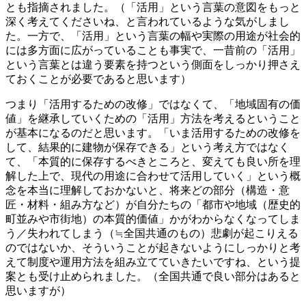
とも指摘されました。（「活用」という言葉の意図をもっと
深く考えてくださいね、と言われているような気がしまし
た。一方で、「活用」という言葉の幅や実際の用途が社会的
には多方面に広がっていることも事実で、一昔前の「活用」
という言葉とは違う要素を持つという側面をしっかり押さえ
ておくことが必要であると思います）
つまり「活用するための改修」ではなくて、「地域固有の価
値」を継承していくための「活用」方法を考えるということ
が基本になるのだと思います。「いま活用するための改修を
して、結果的に建物が保存できる」という考え方ではなく
て、「本質的に保存するべきところと、変えても良い所を理
解した上で、現代の用途に合わせて活用していく」という概
念を本当に理解しておかないと、将来どの部分（構造・意
匠・材料・組み方など）が自分たちの「都市や地域（歴史的
町並みや市街地）の本質的価値」かがわからなくなってしま
う／失われてしまう（≒全国共通のもの）悲劇が起こりえる
のではないか、そういうことが起きないようにしっかりと考
えて制度や運用方法を組み立てていきたいですね、という提
案とも受け止められました。（全国共通で良い部分はあると
思いますが）