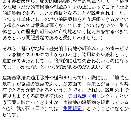
まず赤松氏から、歴史的建築物の今日的意義として、「都市
や地域（歴史的市街地や町並み）」の上にあってこそ「歴史
的建築物である」ことが前提となることが説明されました。
（つまり単体としての歴史的建築物をどう評価できるかとい
う視点のみでは意義は薄くなってしまうのではないか、集合
体としての歴史的町並みや市街地という捉え方をするべきで
あるという問題提起であると受け止めました。）
それら「都市や地域（歴史的市街地や町並み）」の将来ビジ
ョンを描くスキルの向上がなければ、適用除外や緩和という
道筋ができたとしても、将来的に辻褄の合わないものになっ
てしまいかねないという危惧があるのだと思います。
建築基準法の適用除外や緩和を行って行く際には、「地域性
規範」が協議の観点であり、多方面で「将来ビジョン」を共
有できるかが鍵であるということです。それは、説明の中で
何度も出てくる建築基準法の「
集団規定（別リンク）
」とい
う言葉に関わってきますが、市街地の建築物を規定している
のが、我が国（日本）では「
集団規定
」ということになるか
らです。