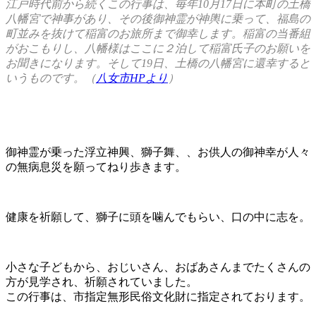
江戸時代前から続くこの行事は、毎年10月17日に本町の土橋
八幡宮で神事があり、その後御神霊が神輿に乗って、福島の
町並みを抜けて稲富のお旅所まで御幸します。稲富の当番組
がおこもりし、八幡様はここに２泊して稲富氏子のお願いを
お聞きになります。そして19日、土橋の八幡宮に還幸すると
いうものです。（
八女市HPより
）
御神霊が乗った浮立神興、獅子舞、、お供人の御神幸が人々
の無病息災を願ってねり歩きます。
健康を祈願して、獅子に頭を噛んでもらい、口の中に志を。
小さな子どもから、おじいさん、おばあさんまでたくさんの
方が見学され、祈願されていました。
この行事は、市指定無形民俗文化財に指定されております。