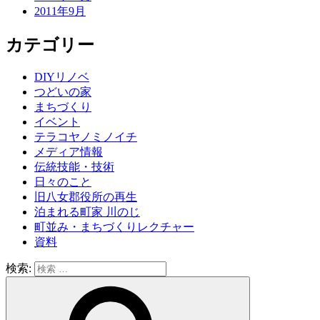
2011年9月
カテゴリー
DIYリノベ
つどいの家
まちづくり
イベント
テラコヤノミノイチ
メディア情報
伝統技能・技術
日々のこと
旧八女郡役所の再生
泊まれる町家 川のじ
町並み・まちづくりレクチャー
資料
検索: