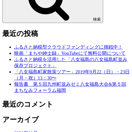
検索
最近の投稿
ふるさと納税型クラウドファンディングに挑戦中！
映画「まちや紳士録」YouTubeにて無料公開について
ふるさと納税を活用した「八女福島の八女福島町並み
保存プロジェクト」
「八女福島町家散策ツアー」2019年9月22（日）・23日
（月・祝）13：30〜
報告書 第５回九州町並みゼミ八女福島大会&第５回
まちなみフォーラム福岡
最近のコメント
アーカイブ