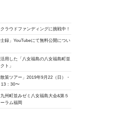
型クラウドファンディングに挑戦中！
士録」YouTubeにて無料公開につい
を活用した「八女福島の八女福島町並
ェクト」
散策ツアー」2019年9月22（日）・
13：30〜
九州町並みゼミ八女福島大会&第５
ォーラム福岡