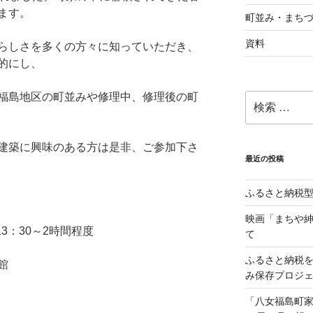
ます。
町並み・まち
資料
らしさを多くの方々に知っていただき、
的にし、
福島地区の町並みや修理中、修理後の町
検
索:
建築に興味のある方は是非、ご参加下さ
最近の投稿
ふるさと納税
映画「まちや紳
3：30～2時間程度
て
ふるさと納税
館
み保存プロジ
「八女福島町家