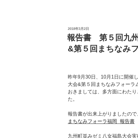
投
2018年3月2日
稿
報告書 第５回九
日:
&第５回まちなみ
昨年9月30日、10月1日に開
大会&第５回まちなみフォーラ
おきましては、多方面にわたり
た。
報告書が出来上がりましたので
まちなみフォーラ福岡_報告書
九州町並みゼミ八女福島大会実