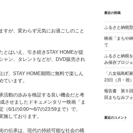
最近の投稿
ふるさと納税
ますが、変わらず元気にお過ごしの
こと
映画「まちや紳
て
とはいえ、引き続きSTAY HOMEが提
ふるさと納税
シャン、タレントなど
が、DVD販売され
み保存プロジ
上げ、STAY HOME期間に無料で楽しん
「八女福島町家
23日（月・祝）
めています。
報告書 第５回
承活動の歩みを検証する良い機会だ
と考
回まちなみフ
完成させましたドキュメンタ
リー映画「ま
/1の0:00〜6/7の23:59まで）で
、
を実施しております。
最近のコメント
術の伝承は、現代の持続可能な社会
の構