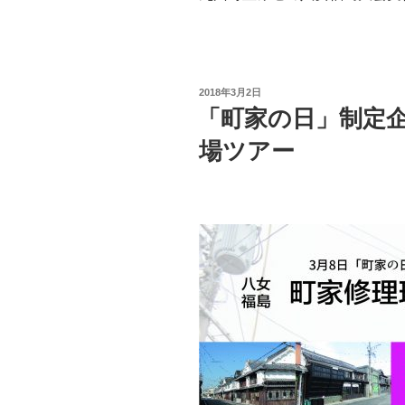
投
2018年3月2日
稿
「町家の日」制定企
日:
場ツアー