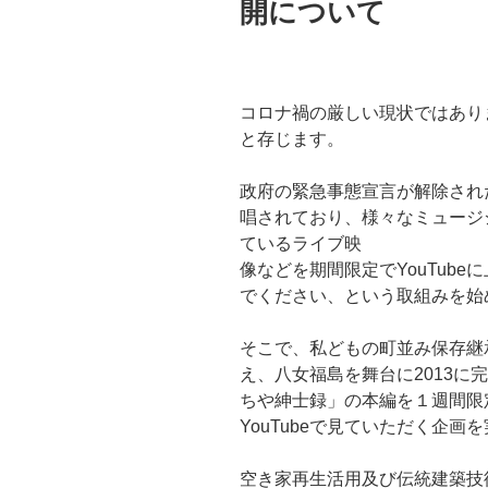
開について
コロナ禍の厳しい現状ではあり
と存じます。
政府の緊急事態宣言が解除された
唱されており、様々なミュージ
ているライブ映
像などを期間限定でYouTubeに
でください、という取組みを始
そこで、私どもの町並み保存継
え、八女福島を舞台に2013に
ちや紳士録」の本編を１週間限定（6
YouTubeで見ていただく企画
空き家再生活用及び伝統建築技