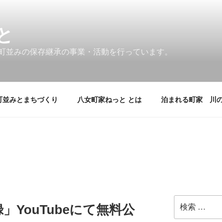
と
町並みの保存継承の事業・活動を行っています。
町並みとまちづくり
八女町家ねっと とは
泊まれる町家 川
検
YouTubeにて無料公
索: