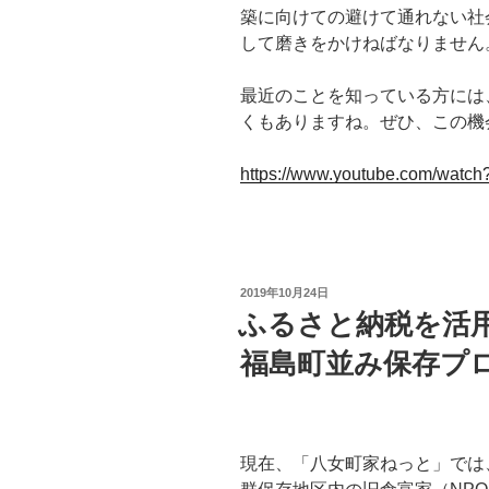
築に向けての避けて通れない社
して磨きをかけねばなりません
最近のことを知っている方には
くもありますね。ぜひ、この機
https://www.youtube.com/watch
投
2019年10月24日
稿
ふるさと納税を活
日:
福島町並み保存プ
現在、「八女町家ねっと」では