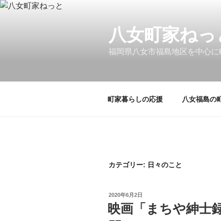
コ
ン
八女町家ねっ
テ
ン
福岡県八女市福島地区を中心に
ツ
へ
ス
キ
町家暮らしの応援
八女福島の
ッ
プ
カテゴリー: 日々のこと
投
2020年6月2日
稿
映画「まちや紳士録」
日: