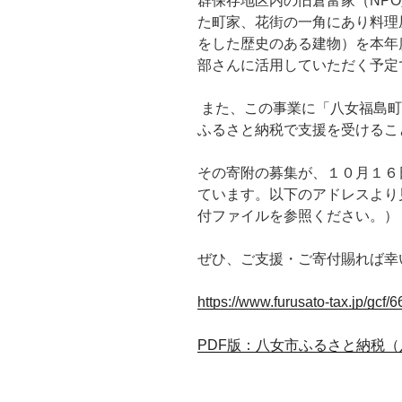
群保存地区内の旧倉富家（NP
た町家、
花街の一角にあり料理
をし
た歴史のある建物）を本年
部さんに活用していただく予定
また、この事業に「八女福島町
ふるさと納税で支援を受けるこ
その寄附の募集が、
１０月１６
ています。
以下のアドレスより
付ファイルを参照ください。）
ぜひ、ご支援・ご寄付賜れば幸
https://www.furusato-tax.jp/
gcf/6
PDF版：八女市ふるさと納税