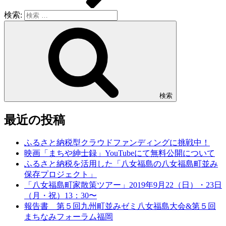
検索:
検索
最近の投稿
ふるさと納税型クラウドファンディングに挑戦中！
映画「まちや紳士録」YouTubeにて無料公開について
ふるさと納税を活用した「八女福島の八女福島町並み
保存プロジェクト」
「八女福島町家散策ツアー」2019年9月22（日）・23日
（月・祝）13：30〜
報告書 第５回九州町並みゼミ八女福島大会&第５回
まちなみフォーラム福岡