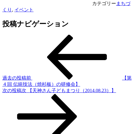
カテゴリー
まちづ
くり
,
イベント
投稿ナビゲーション
過去の投稿
前
【第
４回 伝統技法（焼杉板）の研修会】
次の投稿
次
【天神さん子どもまつり（2014.08.23）】