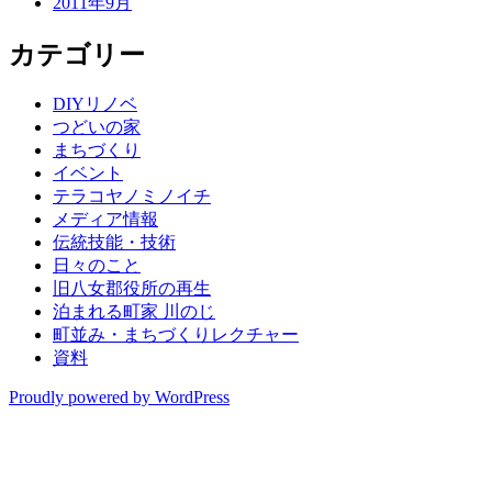
2011年9月
カテゴリー
DIYリノベ
つどいの家
まちづくり
イベント
テラコヤノミノイチ
メディア情報
伝統技能・技術
日々のこと
旧八女郡役所の再生
泊まれる町家 川のじ
町並み・まちづくりレクチャー
資料
Proudly powered by WordPress