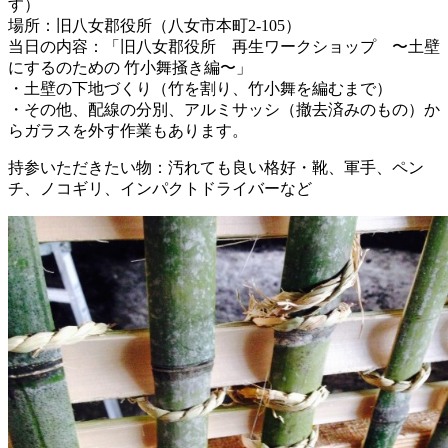
す）
場所：旧八女郡役所（八女市本町2-105）
当日の内容：「旧八女郡役所 再生ワークショップ 〜土
壁
にするのための 竹小舞掻き編〜」
・土壁の下地づくり（竹を割り、竹小舞を編むまで）
・その他、配線の分別、アルミサッシ（撤去済みのもの）
か
らガラスを外す作業もあります。
持参いただきたい物：汚れても良い格好・靴、軍手、ペン
チ、ノコギリ、インパクトドライバーなど