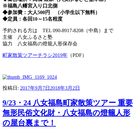
※
福島八幡宮入り口北側
◆
参加費：大人
500
円 （小学生以下無料）
◆
定員：各回
10
～
15
名程度
予約される方は TEL 090-8917-8208（中島）まで
主催 八女ふるさと塾
協力 八女福島の燈籠人形保存会
町家散策ツアーチラシ2019年
（PDF）
投稿日:
2017年9月7日
2018年3月2日
9/23・24 八女福島町家散策ツアー 重要
無形民俗文化財・八女福島の燈籠人形
の屋台裏まで！