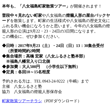
本年も、「八女福島町家散策ツアー」
が開催されます！
普段中々見れない町家
や八女福島の
燈籠人形の屋台バックヤ
ード
を散策します。町家の生活様式や八女福島の歴史文化に
ふれる良い機会になろうかと思います。今年の八女福島の燈
籠人形の公演は9月22・23・24日の3日間になります。
この機会に、ぜひ参加ください。
◆
日時：
2017
年
9
月
23
（土）・
24
日（日）
13：30集合受付
（所要時間約
2
時間
◆
集合場所：高橋
宏家（八女ふるさと塾本部）
※
福島八幡宮入り口北側
◆
参加費：大人
500
円 （小学生以下無料）
◆
定員：各回
10
～
15
名程度
予約される方は、TEL 0943-24-9222
（牛嶋）まで
主催 八女ふるさと塾
協力 八女福島の燈籠人形保存会
町家散策ツアーチラシ
（PDFダウンロード）