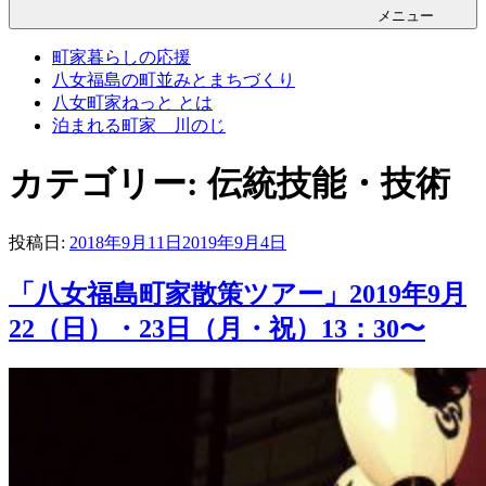
メニュー
町家暮らしの応援
八女福島の町並みとまちづくり
八女町家ねっと とは
泊まれる町家 川のじ
カテゴリー: 伝統技能・技術
投稿日:
2018年9月11日
2019年9月4日
「八女福島町家散策ツアー」2019年9月
22（日）・23日（月・祝）13：30〜