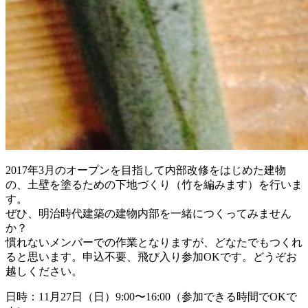
2017年3月のオープンを目指して内部改修をはじめた
建物
の、土壁を塗るための下地づくり（竹を編みます）を
行いま
す。
ぜひ、明治時代建築の建物内部を一緒につくっ
てみません
か？
慣れないメンバーでの作業となりますが、どなたでもつく
れ
ると思います。申込不要、飛び入り参加OKです。どう
ぞお
越しください。
日時：11月27日（日）9:00〜16:00（参加で
きる時間でOKで