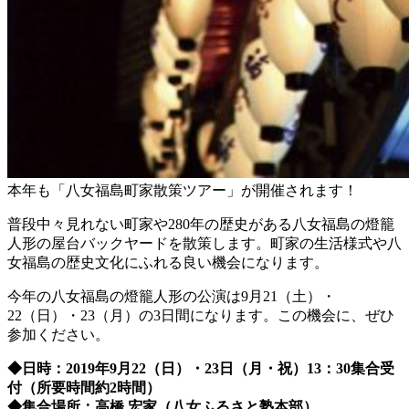
本年も「八女福島町家散策ツアー」が開催されます！
普段中々見れない町家や280年の歴史がある八女福島の燈籠
人形の屋台バックヤードを散策します。町家の生活様式や八
女福島の歴史文化にふれる良い機会になります。
今年の八女福島の燈籠人形の公演は9月21（土）・
22（日）・23（月）の3日間になります。この機会に、ぜひ
参加ください。
◆
日時：
2019
年
9
月
22
（日）・
23
日（月・祝）
13
：
30
集合受
付（所要時間約
2
時間）
◆
集合場所：高橋
宏家（八女ふるさと塾本部）