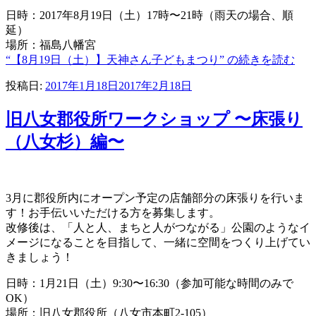
日時：2017年8月19日（土）17時〜21時（雨天の場合、順
延）
場所：福島八幡宮
“【8月19日（土）】天神さん子どもまつり” の
続きを読む
投稿日:
2017年1月18日
2017年2月18日
旧八女郡役所ワークショップ 〜床張り
（八女杉）編〜
3月に郡役所内にオープン予定の店舗部分の床張りを行いま
す！お手伝いいただける方を募集します。
改修後は、「人と人、まちと人がつながる」公園のようなイ
メージになること
を目指して、一緒に空間をつくり上げてい
きましょう！
日時：1月21日（土）9:30〜16:3
0（参加可能な時間のみで
OK）
場所：旧八女郡役所（八女市本町2-105）