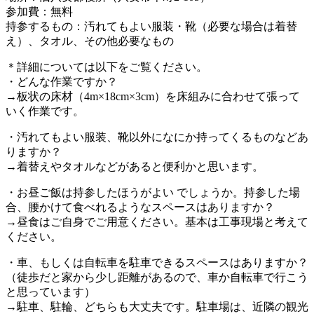
参加費：無料
持参するもの：汚れてもよい服装・靴（必要な場合は着替
え）、タオル
、その他必要なもの
＊詳細については以下をご覧ください。
・どんな作業ですか？
→板状の床材（4m×18cm×3cm）を床組みに合わせて張って
いく作業です。
・汚れてもよい服装、靴以外になにか持ってくるものなど
あ
りますか？
→着替えやタオルなどがあると便利かと思います。
・お昼ご飯は持参したほうがよい でしょうか。持参した場
合、腰かけて食べれるようなスペ
ースはありますか？
→昼食はご自身でご用意ください。基本は工事現場と考えて
ください。
・車、もしくは自転車を駐車できるスペースはありますか
？
（徒歩だと家から少し距離があるので、車か自転車で行
こう
と思っています）
→駐車、駐輪、どちらも大丈夫です。駐車場は、近隣の
観光